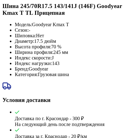
Шина 245/70R17.5 143/141J (146F) Goodyear
Kmax T TL Прицепная
Модель
:
Goodyear Kmax T
Сезон
:
-
Шиповка
:
Нет
Диаметр
:
17.5 дюйм
Высота профиля
:
70 %
Ширина профиля
:
245 мм
Индекс скорости
:
J
Индекс нагрузки
:
143
Бренд
:
Goodyear
Категория
:
Грузовая шина
Условия доставки
Доставка по г. Красондар - 300 ₽
На следующий день после подтверждения
Доставка за г. Краснодар - 20 ₽/км